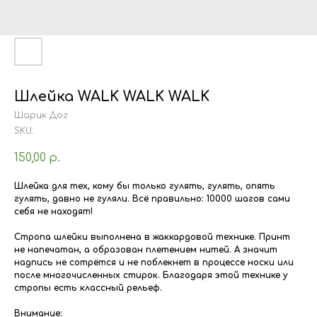
Шлейка WALK WALK WALK
Шарик Дог
SKU:
150,00
р.
Шлейка для тех, кому бы только гулять, гулять, опять
гулять, давно не гуляли. Всё правильно: 10000 шагов сами
себя не находят!
Стропа шлейки выполнена в жаккардовой технике. Принт
не напечатан, а образован плетением нитей. А значит
надпись не сотрётся и не поблекнет в процессе носки или
после многочисленных стирок. Благодаря этой технике у
стропы есть классный рельеф.
Внимание: