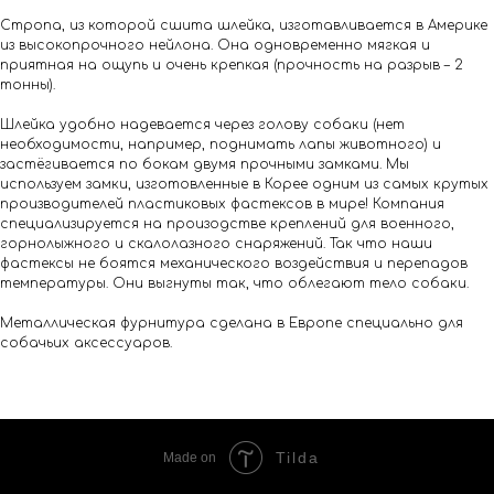
Стропа, из которой сшита шлейка, изготавливается в Америке
из высокопрочного нейлона. Она одновременно мягкая и
приятная на ощупь и очень крепкая (прочность на разрыв – 2
тонны).
Шлейка удобно надевается через голову собаки (нет
необходимости, например, поднимать лапы животного) и
застёгивается по бокам двумя прочными замками. Мы
используем замки, изготовленные в Корее одним из самых крутых
производителей пластиковых фастексов в мире! Компания
специализируется на произодстве креплений для военного,
горнолыжного и скалолазного снаряжений. Так что наши
фастексы не боятся механического воздействия и перепадов
температуры. Они выгнуты так, что облегают тело собаки.
Металлическая фурнитура сделана в Европе специально для
собачьих аксессуаров.
Tilda
Made on