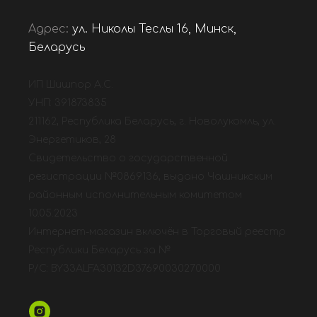
Адрес:
ул. Николы Теслы 16, Минск,
Беларусь
ИП Шишпор А.С.
УНП: 391873835
211162, Республика Беларусь, г. Новолукомль, ул.
Энергетиков, 28
Свидетельство о государственной
регистрации №0869136, выдано Чашникским
районным исполнительным комитетом
10.05.2023
Интернет-магазин включён в Торговый реестр
Республики Беларусь за №
Р/С: BY33ALFA30132D37690030270000