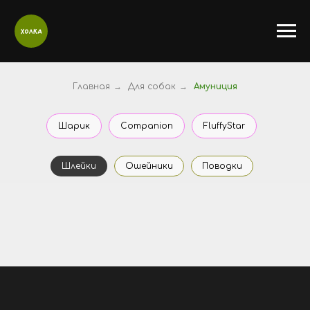
Главная
→
Для собак
→
Амуниция
Шарик
Companion
FluffyStar
Шлейки
Ошейники
Поводки