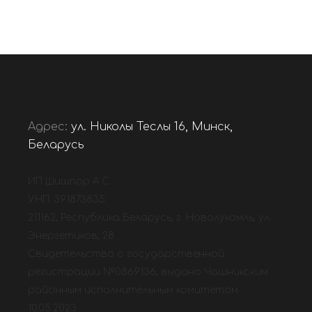
Адрес:
ул. Николы Теслы 16, Минск,
Беларусь
ИП Шишпор А.С.
УНП: 391873835
211162, Республика Беларусь, г. Новолукомль, ул.
Энергетиков, 28
Свидетельство о государственной
регистрации №0869136, выдано Чашникским
районным исполнительным комитетом
10.05.2023