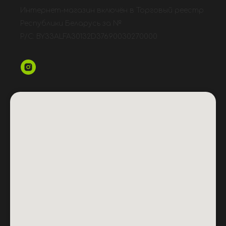
Интернет-магазин включён в Торговый реестр
Республики Беларусь за №
Р/С: BY33ALFA30132D37690030270000