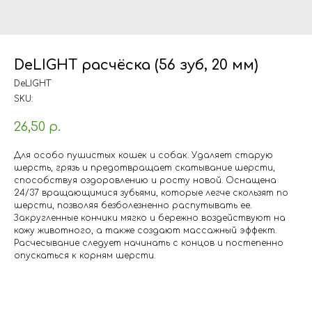
DeLIGHT расчёска (56 зуб, 20 мм)
DeLIGHT
SKU:
26,50
р.
Для особо пушистых кошек и собак. Удаляет старую
шерсть, грязь и предотвращает скатывание шерсти,
способствуя оздоровлению и росту новой. Оснащена
24/37 вращающимися зубьями, которые легче скользят по
шерсти, позволяя безболезненно распутывать ее.
Закругленные кончики мягко и бережно воздействуют на
кожу животного, а также создают массажный эффект.
Расчесывание следует начинать с концов и постепенно
опускаться к корням шерсти.