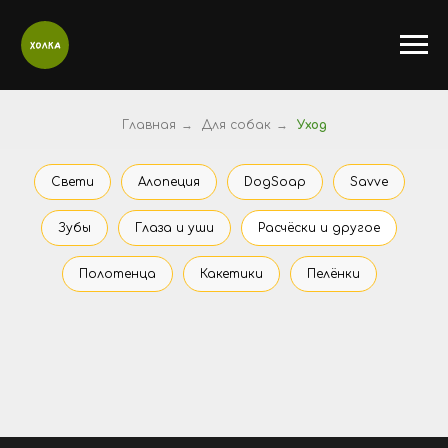
Главная
→
Для собак
→
Уход
Свети
Алопеция
DogSoap
Savve
Зубы
Глаза и уши
Расчёски и другое
Полотенца
Какетики
Пелёнки