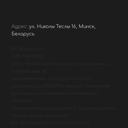
Адрес:
ул. Николы Теслы 16, Минск,
Беларусь
ИП Шишпор А.С.
УНП: 391873835
211162, Республика Беларусь, г. Новолукомль, ул.
Энергетиков, 28
Свидетельство о государственной
регистрации №0869136, выдано Чашникским
районным исполнительным комитетом
10.05.2023
Интернет-магазин включён в Торговый реестр
Республики Беларусь за №
Р/С: BY33ALFA30132D37690030270000