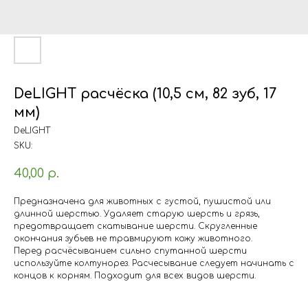
DeLIGHT расчёска (10,5 см, 82 зуб, 17
мм)
DeLIGHT
SKU:
40,00
р.
Предназначена для животных с густой, пушистой или
длинной шерстью. Удаляет старую шерсть и грязь,
предотвращает скатывание шерсти. Скругленные
окончания зубьев не травмируют кожу животного.
Перед расчёсыванием сильно спутанной шерсти
используйте колтунорез. Расчесывание следует начинать с
концов к корням. Подходит для всех видов шерсти.