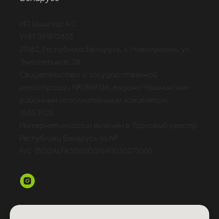
ИП Шишпор А.С.
УНП: 391873835
211162, Республика Беларусь, г. Новолукомль, ул.
Энергетиков, 28
Свидетельство о государственной
регистрации №0869136, выдано Чашникским
районным исполнительным комитетом
10.05.2023
Интернет-магазин включён в Торговый реестр
Республики Беларусь за №
Р/С: BY33ALFA30132D37690030270000