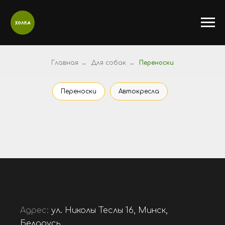
Главная
→
Для собак
→
Переноски
Переноски
Автокресла
Адрес:
ул. Николы Теслы 16, Минск,
Беларусь