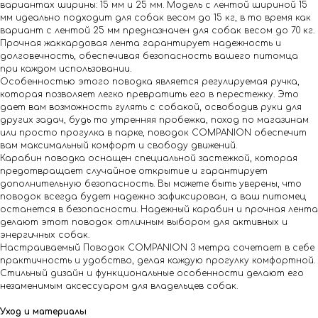
вариантах ширины: 15 мм и 25 мм. Модель с лентой шириной 15
мм идеально подходит для собак весом до 15 кг, в то время как
вариант с лентой 25 мм предназначен для собак весом до 70 кг.
Прочная жаккардовая лента гарантирует надежность и
долговечность, обеспечивая безопасность вашего питомца
при каждом использовании.
Особенностью этого поводка является регулируемая ручка,
которая позволяет легко превратить его в перестежку. Это
дает вам возможность гулять с собакой, освободив руки для
других задач, будь то утренняя пробежка, поход по магазинам
или просто прогулка в парке, поводок COMPANION обеспечит
вам максимальный комфорт и свободу движений.
Карабин поводка оснащен специальной застежкой, которая
предотвращает случайное открытие и гарантирует
дополнительную безопасность. Вы можете быть уверены, что
поводок всегда будет надежно зафиксирован, а ваш питомец
останется в безопасности. Надежный карабин и прочная лента
делают этот поводок отличным выбором для активных и
энергичных собак.
Настраиваемый Поводок COMPANION 3 метра сочетает в себе
практичность и удобство, делая каждую прогулку комфортной.
Стильный дизайн и функциональные особенности делают его
незаменимым аксессуаром для владельцев собак.
Уход и материалы