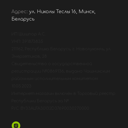
Адрес:
ул. Николы Теслы 16, Минск,
Беларусь
ИП Шишпор А.С.
УНП: 391873835
211162, Республика Беларусь, г. Новолукомль, ул.
Энергетиков, 28
Свидетельство о государственной
регистрации №0869136, выдано Чашникским
районным исполнительным комитетом
10.05.2023
Интернет-магазин включён в Торговый реестр
Республики Беларусь за №
Р/С: BY33ALFA30132D37690030270000