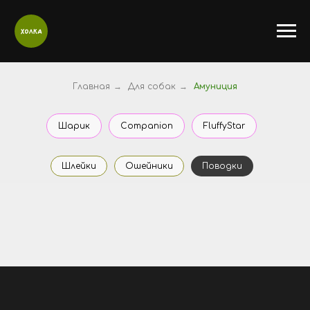
Главная
→
Для собак
→
Амуниция
Шарик
Companion
FluffyStar
Шлейки
Ошейники
Поводки