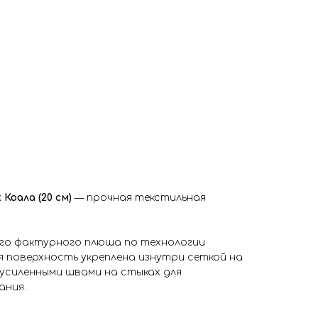
 Коала (20 см)
— прочная текстильная
го фактурного плюша по технологии
я поверхность укреплена изнутри сеткой на
 усиленными швами на стыках для
ания.