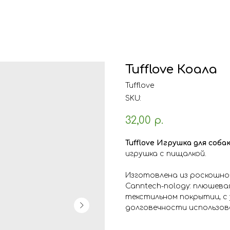
Tufflove Коала
Tufflove
SKU:
32,00
р.
Tufflove Игрушка для собак
игрушка с пищалкой.
Изготовлена из роскошно
Canntech-nology: плюшева
текстильном покрытии, с
долговечности использов