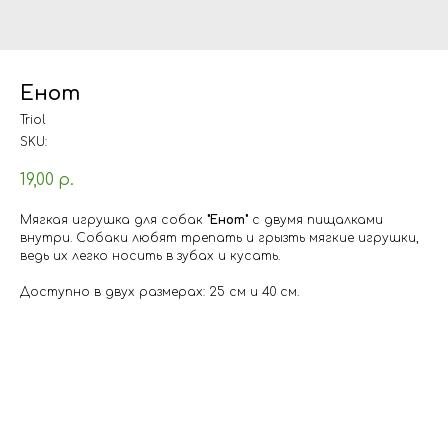
Енот
Triol
SKU:
19,00
р.
Мягкая игрушка для собак
"Енот"
с двумя пищалками
внутри. Собаки любят трепать и грызть мягкие игрушки,
ведь их легко носить в зубах и кусать.
Доступно в двух размерах: 25 см и 40 см.