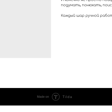
подумать, понюхать, поис
⠀
Каждый шар ручной работ
Tilda
Made on