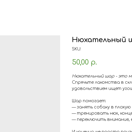
Нюхательный 
SKU:
50,00
р.
Нюхательный шар - это м
Спрячьте лакомства в скл
удовольствием ищет угощ
⠀
Шар помогает:
— занять собаку в плохую
— тренировать нюх, конц
— переключить внимание,
И конечно же просто поиг