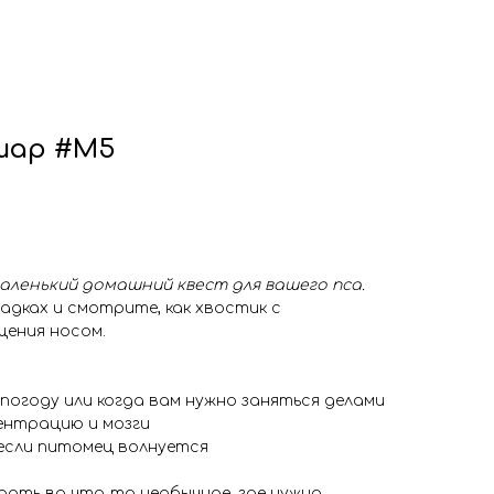
шар #М5
аленький домашний квест для вашего пса.
адках и смотрите, как хвостик с
ения носом.
 погоду или когда вам нужно заняться делами
ентрацию и мозги
 если питомец волнуется
рать во что-то необычное, где нужно