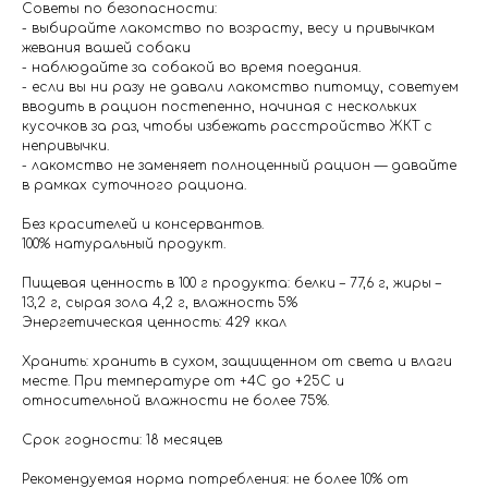
Советы по безопасности:
- выбирайте лакомство по возрасту, весу и привычкам
жевания вашей собаки
- наблюдайте за собакой во время поедания.
- если вы ни разу не давали лакомство питомцу, советуем
вводить в рацион постепенно, начиная с нескольких
кусочков за раз, чтобы избежать расстройство ЖКТ с
непривычки.
- лакомство не заменяет полноценный рацион — давайте
в рамках суточного рациона.
Без красителей и консервантов.
100% натуральный продукт.
Пищевая ценность в 100 г продукта: белки – 77,6 г, жиры –
13,2 г, сырая зола 4,2 г, влажность 5%
Энергетическая ценность: 429 ккал
Хранить: хранить в сухом, защищенном от света и влаги
месте. При температуре от +4С до +25С и
относительной влажности не более 75%.
Срок годности: 18 месяцев
Рекомендуемая норма потребления: не более 10% от