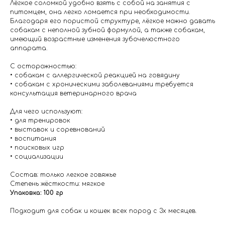
Лёгкое соломкой удобно взять с собой на занятия с
питомцем, она легко ломается при необходимости.
Благодаря его пористой структуре, лёгкое можно давать
собакам с неполной зубной формулой, а также собакам,
имеющий возрастные изменения зубочелюстного
аппарата.
С осторожностью:
• собакам с аллергической реакцией на говядину
• собакам с хроническими заболеваниями требуется
консультация ветеринарного врача
Для чего используют:
• для тренировок
• выставок и соревнований
• воспитания
• поисковых игр
• социализации
Состав: только легкое говяжье
Степень жёсткости: мягкое
Упаковка: 100 гр
Подходит для собак и кошек всех пород с 3х месяцев.