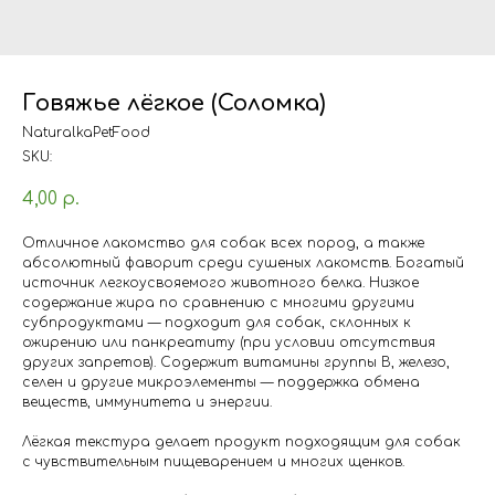
Говяжье лёгкое (Соломка)
NaturalkaPetFood
SKU:
4,00
р.
Отличное лакомство для собак всех пород, а также
абсолютный фаворит среди сушеных лакомств. Богатый
источник легкоусвояемого животного белка. Низкое
содержание жира по сравнению с многими другими
субпродуктами — подходит для собак, склонных к
ожирению или панкреатиту (при условии отсутствия
других запретов). Содержит витамины группы B, железо,
селен и другие микроэлементы — поддержка обмена
веществ, иммунитета и энергии.
Лёгкая текстура делает продукт подходящим для собак
с чувствительным пищеварением и многих щенков.