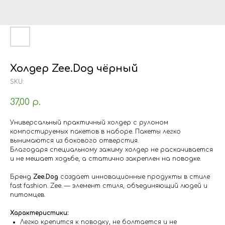
Холдер Zee.Dog чёрный
SKU:
37,00
р.
Универсальный практичный холдер c рулоном
компостируемых пакетов в наборе. Пакеты легко
вынимаются из бокового отверстия.
Благодаря специальному зажиму холдер не раскачивается
и не мешает ходьбе, а статично закреплен на поводке.
Бренд
Zee.Dog
создает инновационные продукты в стиле
fast fashion. Zee. — элемент стиля, объединяющий людей и
питомцев.
Характеристики:
Легко крепится к поводку, не болтается и не