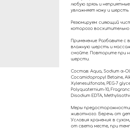
любую грязь и неприятные
увлажняет кожу и шерсть 
Резюмируем: сияющий чис
которого восхитительно 
Применение: Разбавьте с 
влажную шерсть и массаж
смойте. Повторите при н
шерсти.
Состав: Aqua, Sodium α-Ol
Cocamidopropyl Betaine, Alk
Xylenesulfonate, PEG-7 glyce
Polyquaternium-10, Fragrance
Disodium EDTA, Methylisothi
Меры предосторожности: 
животного. Беречь от дет
Условия хранения: в сухо
от света месте, при темп