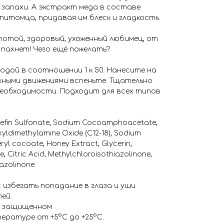
 запахи. А экстракт меда в составе
питомца, придавая им блеск и гладкость.
тотой, здоровый, ухоженный любимец, от
пахнет! Чего ещё пожелать?
водой в соотношении 1 к 50. Нанесите на
ными движениями вспеньте. Тщательно
еобходимости. Подходит для всех типов
efin Sulfonate, Sodium Cocoamphoacetate,
yldimethylamine Oxide (C12-18), Sodium
ryl cocoate, Honey Extract, Glycerin,
, Citric Acid, Methylchloroisothiazolinone,
azolinone.
избегать попадание в глаза и уши
ей.
м, защищенном
ературе от +5°С до +25°С.