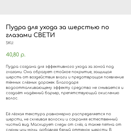
Пудра для ухода за шерстью по
глазами СВЕТИ
SKU:
40,80
р.
Пудра создана для эффективного ухода за зоной под
глазами. Она образует стойкое покрытие, защищая
шерсть от воздействия влаги и предотвращая появление
тёмных слёзных дорожек. Благодаря
водоотталкивающему эффекту средство не смывается и
создаёт надёжный барьер, препятствующий окислению
волос.
Её лёгкая текстура равномерно распределяется по
шерсти, не склеивая волоски и сохраняя естественный
чистый вид. Маскирует следы от слёз, а также пятна от
слюны или мочи, добавляя белый оттенок шерсти. В