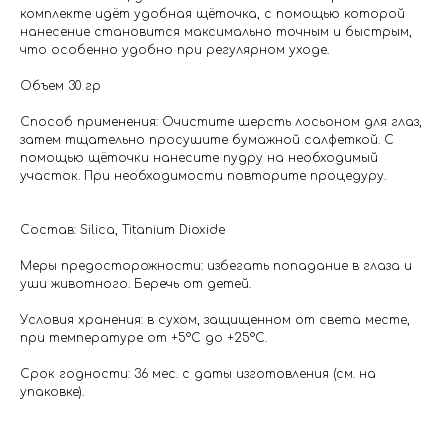
комплекте идёт удобная щёточка, с помощью которой
нанесение становится максимально точным и быстрым,
что особенно удобно при регулярном уходе.
Объем 30 гр
Способ применения: Очистите шерсть лосьоном для глаз,
затем тщательно просушите бумажной салфеткой. С
помощью щёточки нанесите пудру на необходимый
участок. При необходимости повторите процедуру.
Состав: Silica, Titanium Dioxide
Меры предосторожности: избегать попадание в глаза и
уши животного. Беречь от детей.
Условия хранения: в сухом, защищенном от света месте,
при температуре от +5°С до +25°С.
Срок годности: 36 мес. с даты изготовления (см. на
упаковке).