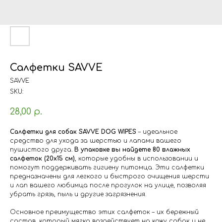
Салфетки SAVVE
SAVVE
SKU:
28,00
р.
Салфетки для собак SAVVE DOG WIPES
– идеальное
средство для ухода за шерстью и лапами вашего
пушистого друга.
В упаковке вы найдете 80 влажных
салфеток (20х15 см)
, которые удобны в использовании и
помогут поддерживать гигиену питомца. Эти салфетки
предназначены для легкого и быстрого очищения шерсти
и лап вашего любимца после прогулок на улице, позволяя
убрать грязь, пыль и другие загрязнения.
Основное преимущество этих салфеток – их бережный
состав, который мягко воздействует на кожу собак и не