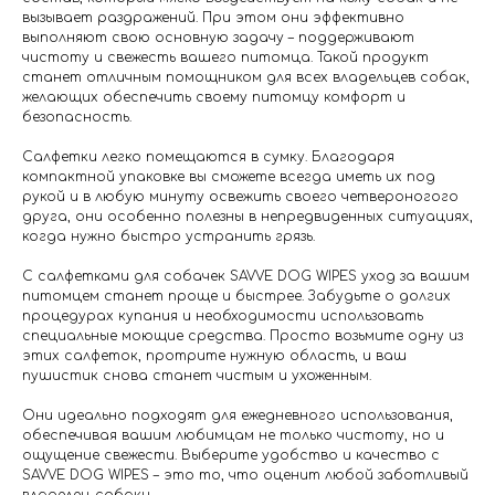
вызывает раздражений. При этом они эффективно
выполняют свою основную задачу – поддерживают
чистоту и свежесть вашего питомца. Такой продукт
станет отличным помощником для всех владельцев собак,
желающих обеспечить своему питомцу комфорт и
безопасность.
Салфетки легко помещаются в сумку. Благодаря
компактной упаковке вы сможете всегда иметь их под
рукой и в любую минуту освежить своего четвероногого
друга, они особенно полезны в непредвиденных ситуациях,
когда нужно быстро устранить грязь.
С салфетками для собачек SAVVE DOG WIPES уход за вашим
питомцем станет проще и быстрее. Забудьте о долгих
процедурах купания и необходимости использовать
специальные моющие средства. Просто возьмите одну из
этих салфеток, протрите нужную область, и ваш
пушистик снова станет чистым и ухоженным.
Они идеально подходят для ежедневного использования,
обеспечивая вашим любимцам не только чистоту, но и
ощущение свежести. Выберите удобство и качество с
SAVVE DOG WIPES – это то, что оценит любой заботливый