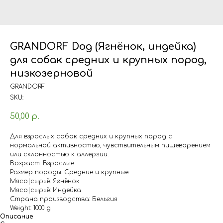
GRANDORF Dog (Ягнёнок, индейка)
для собак средних и крупных пород,
низкозерновой
GRANDORF
SKU:
50,00
р.
Для взрослых собак средних и крупных пород с
нормальной активностью, чувствительным пищеварением
или склонностью к аллергии.
Возраст: Взрослые
Размер породы: Средние и крупные
Мясо|сырьё: Ягнёнок
Мясо|сырьё: Индейка
Страна производства: Бельгия
Weight: 1000 g
Описание