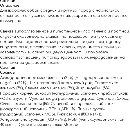
Состав
Описание
Для взрослых собак средних и крупных пород с нормальной
активностью, чувствительным пищеварением или склонностью
к аллергии.
Свежее гипоаллергенное и питательное мясо ягненка и постной
индейки благотворно влияют на пищеварительную систему
собаки. Благодаря гипоаллергенным ингредиентам, одному
виду зерновых, отсутствию глютена, корм имеет отличную
усвояемость, высокую пищевую ценность и помогает
оставаться вашему питомцу здоровым и жизнерадостным на
протяжении долгих лет жизни.
Состав
Состав:
Дегидрированное мясо ягненка (22%), Дегидрированное мясо
индейки (22%), Цельнозерновой коричневый рис, Свежее мясо
ягненка (7%), Свежее мясо индейки (7%), Жир индейки (5%),
Порошок корней цикория (натуральный источник пребиотиков:
FOS и инулин), Мука из плода рожкового дерева, Сушеное яблоко,
Свежее масло лосося (1%), Сушеный антарктический криль
(натуральный источник ЭПК и ДГК, 1%), Пивные дрожжи
(природный источник MOS), Глюкозамин (1500 мг/кг),
Хондроитина сульфат (1000 мг/кг), MSM (метилсульфонилметан,
40 мг/кг), Сушеная клюква, юкка Мохаве.