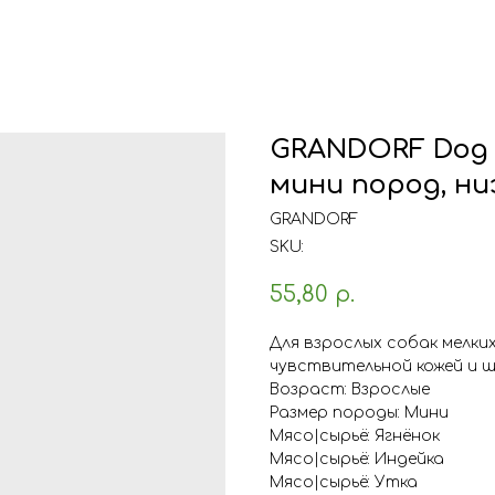
GRANDORF Dog (
мини пород, ни
GRANDORF
SKU:
55,80
р.
Для взрослых собак мелки
чувствительной кожей и ш
Возраст: Взрослые
Размер породы: Мини
Мясо|сырьё: Ягнёнок
Мясо|сырьё: Индейка
Мясо|сырьё: Утка