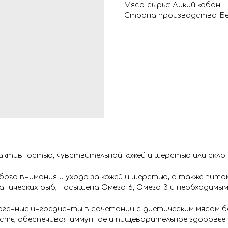
Мясо|сырьё: Дикий кабан
Страна производства: Бе
активностью, чувствительной кожей и шерстью или склон
го внимания и ухода за кожей и шерстью, а также пит
еанических рыб, насыщена Омега-6, Омега-3 и необходимы
ргенные ингредиенты в сочетании с диетическим мясом
сть, обеспечивая иммунное и пищеварительное здоровье.