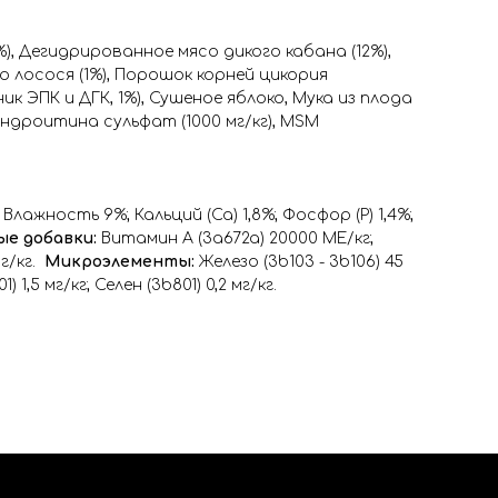
), Дегидрированное мясо дикого кабана (12%),
о лосося (1%), Порошок корней цикория
 ЭПК и ДГК, 1%), Сушеное яблоко, Мука из плода
ондроитина сульфат (1000 мг/кг), MSM
ажность 9%; Кальций (Са) 1,8%; Фосфор (P) 1,4%;
е добавки:
Витамин A (3a672a) 20000 МЕ/кг;
мг/кг.
Микроэлементы:
Железо (3b103 - 3b106) 45
 1,5 мг/кг; Селен (3b801) 0,2 мг/кг.