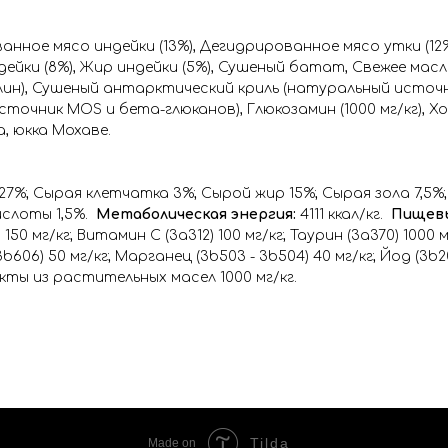
анное мясо индейки (13%), Дегидрированное мясо утки (12%
ейки (8%), Жир индейки (5%), Сушеный батат, Свежее масл
ин), Сушеный антарктический криль (натуральный источник
очник MOS и бета-глюканов), Глюкозамин (1000 мг/кг), Х
, юкка Мохаве.
%; Сырая клетчатка 3%; Сырой жир 15%; Сырая зола 7,5%; Вл
ислоты 1,5%.
Метаболическая энергия:
4111 ккал/кг.
Пищевы
50 мг/кг; Витамин С (3а312) 100 мг/кг; Таурин (3a370) 1000 
3b606) 50 мг/кг; Марганец (3b503 - 3b504) 40 мг/кг; Йод (3b201)
ы из растительных масел 1000 мг/кг.
Tilda
Made on