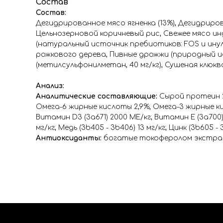
Состав
Состав:
Дегидрированное мясо ягненка (13%), Дегидриров
Цельнозерновой коричневый рис, Свежее мясо инд
(натуральный источник пребиотиков: FOS и инул
рожкового дерева, Пивные дрожжи (природный ист
(метилсульфонилметан, 40 мг/кг), Сушеная клюква
Анализ:
Аналитические составляющие:
Сырой протеин 27
Омега-6 жирные кислоты 2,9%; Омега-3 жирные к
Витамин D3 (3а671) 2000 МЕ/кг; Витамин Е (3а700) 1
мг/кг; Медь (3b405 - 3b406) 13 мг/кг; Цинк (3b605 - 
Антиоксиданты:
богатые токоферолом экстракт