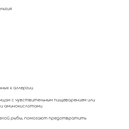
льгия
ных к аллергии.
омцам с чувствительным пищеварением или
ми аминокислотами.
 белой рыбы, помогают предотвратить