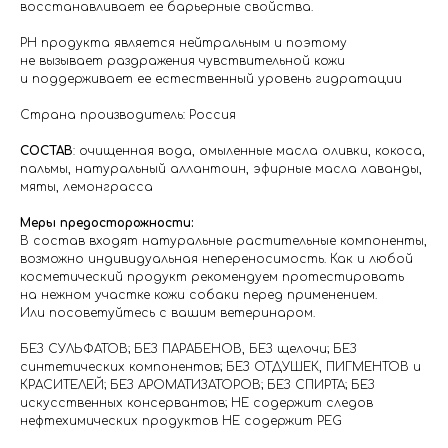
восстанавливает ее барьерные свойства.
РН продукта является нейтральным и поэтому
не вызывает раздражения чувствительной кожи
и поддерживает ее естественный уровень гидратации
Страна производитель: Россия
СОСТАВ
: очищенная вода, омыленные масла оливки, кокоса,
пальмы, натуральный аллантоин, эфирные масла лаванды,
мяты, лемонграсса
Меры предосторожности:
В состав входят натуральные растительные компоненты,
возможно индивидуальная непереносимость. Как и любой
косметический продукт рекомендуем протестировать
на нежном участке кожи собаки перед применением.
Или посоветуйтесь с вашим ветеринаром.
БЕЗ СУЛЬФАТОВ; БЕЗ ПАРАБЕНОВ, БЕЗ щелочи; БЕЗ
синтетических компонентов; БЕЗ ОТДУШЕК, ПИГМЕНТОВ и
КРАСИТЕЛЕЙ; БЕЗ АРОМАТИЗАТОРОВ; БЕЗ СПИРТА; БЕЗ
искусственных консервантов; НЕ содержит следов
нефтехимических продуктов НЕ содержит PEG