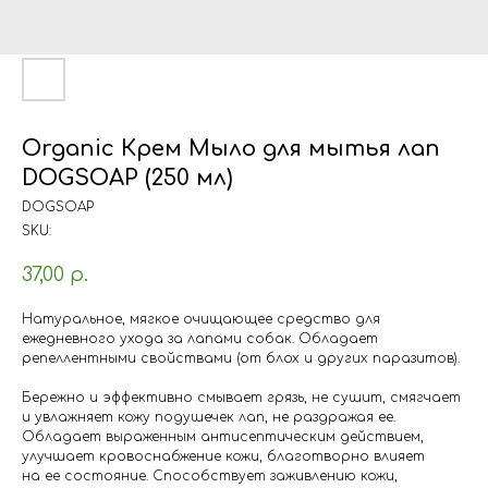
Organic Крем Мыло для мытья лап
DOGSOAP (250 мл)
DOGSOAP
SKU:
37,00
р.
Натуральное, мягкое очищающее средство для
ежедневного ухода за лапами собак. Обладает
репеллентными свойствами (от блох и других паразитов).
Бережно и эффективно смывает грязь, не сушит, смягчает
и увлажняет кожу подушечек лап, не раздражая ее.
Обладает выраженным антисептическим действием,
улучшает кровоснабжение кожи, благотворно влияет
на ее состояние. Способствует заживлению кожи,