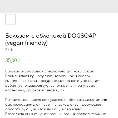
Бальзам с облепихой DOGSOAP
(vegan friendly)
SKU:
35,00
р.
Бальзам разработан специально для кожи собак.
Применяется при порезах, царапинах и ожогах,
высыпаниях (сыпи), раздражениях на коже, уменьшает
рубцы, успокаивает зуд, используется при укусах
насекомых, грибковых инфекциях.
Питает, защищает от сухости и обезвоживания, имеет
бактерицидные, антисептические, анестезирующие,
абсорбирующие и заживляющие свойства.
Позволяет снизить риск возникновения воспалительных