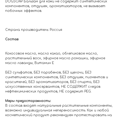
DOGSOAP Бальзам для кожи не содержит синтетических
компонентов, отдушек, ароматизаторов, не вызывает
побочных эффектов.
Страна производитель: Россия
Состав
Кокосовое масло, масло какао, облепиховое масло,
растительный воск, эфирное масло ромашки, эфирное
масло лаванды, Витамин Е
БЕЗ сульфатов, БЕЗ парабенов, БЕЗ щелочи, БЕЗ
синтетических компонентов, БЕЗ отдушек, пигментов и
красителей, БЕЗ ароматизаторов, БЕЗ спирта, БЕЗ
искусственных консервантов, НЕ СОДЕРЖИТ следов
нефтехимических продуктов, НЕ содержит PEG.
Меры предосторожности:
В состав входят натуральные растительные компоненты,
возможно индивидуальная непереносимость. Как и любой
косметический продукт рекомендуем протестировать на