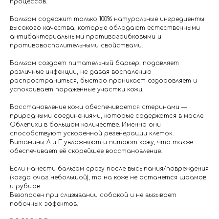
процессов.
Бальзам содержит только 100% натуральные ингредиенты
высокого качества, которые обладают естественными
антибактериальными противогрибковыми и
противовоспалительными свойствами.
Бальзам создает питательный барьер, подавляет
различные инфекции, не давая воспалению
распространиться, быстро проникает оздоровляет и
успокаивает пораженные участки кожи.
Восстановление кожи обеспечивается стеринами —
природными соединениями, которые содержатся в масле
Облепихи в большом количестве. Именно они
способствуют ускоренной регенерации клеток.
Витамины A и E увлажняют и питают кожу, что также
обеспечивает её скорейшее восстановление.
Если нанести бальзам сразу после высыпания/повреждения
(когда очаг небольшой), то на коже не останется шрамов
и рубцов
Безопасен при слизывании собакой и не вызывает
побочных эффектов.