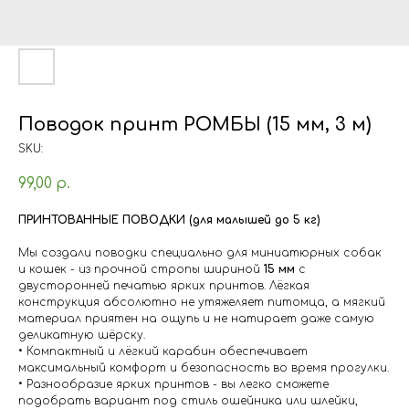
Поводок принт РОМБЫ (15 мм, 3 м)
SKU:
99,00
р.
ПРИНТОВАННЫЕ ПОВОДКИ (для малышей до 5 кг)
Мы создали поводки специально для миниатюрных собак
и кошек - из прочной стропы шириной
15 мм
с
двусторонней печатью ярких принтов. Лёгкая
конструкция абсолютно не утяжеляет питомца, а мягкий
материал приятен на ощупь и не натирает даже самую
деликатную шёрску.
• Компактный и лёгкий карабин обеспечивает
максимальный комфорт и безопасность во время прогулки.
• Разнообразие ярких принтов - вы легко сможете
подобрать вариант под стиль ошейника или шлейки,