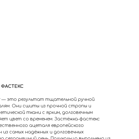
 ФАСТЕКС
r
— это результат тщательной ручной
алям. Они сшиты из прочной стропы и
етической ткани с ярким, долговечным
яет цвет со временем. Застёжка-фастекс
чественного ацеталя европейского
 из самых надёжных и долговечных
 сегодняшний день. Полукольцо выполнено из