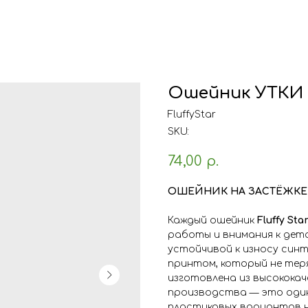
Ошейник УТКИ
FluffyStar
SKU:
74,00
р.
ОШЕЙНИК НА ЗАСТЁЖКЕ
Каждый ошейник
Fluffy Sta
работы и внимания к дет
устойчивой к износу синт
принтом, который не тер
изготовлена из высокока
производства — это один
пластиковых вариантов на