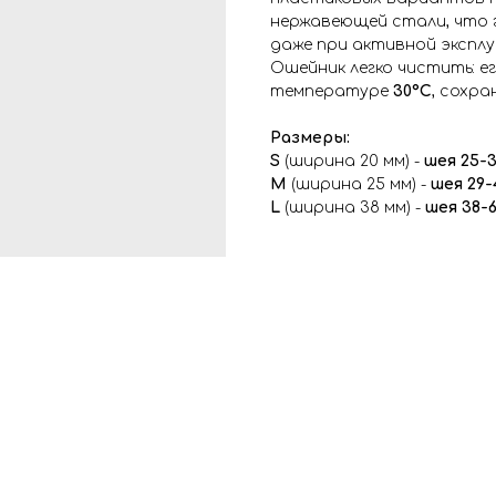
нержавеющей стали, что 
даже при активной экспл
Ошейник легко чистить: 
температуре
30°С
, сохра
Размеры:
S
(ширина 20 мм) -
шея 25-3
М
(ширина 25 мм) -
шея 29-
L
(ширина 38 мм) -
шея 38-6