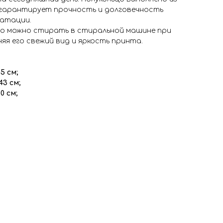
гарантирует прочность и долговечность
уатации.
его можно стирать в стиральной машине при
няя его свежий вид и яркость принта.
5 см;
43 см;
0 см;