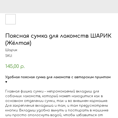
Поясная сумка для лакомств ШАРИК
(Жёлтая)
Шарик
SKU:
145,00
р.
Удобная поясная сумка для лакомств с авторским принтом
♥
Главная фишка сумки – непромокаемый вкладыш для
собачьих лакомств, который может находиться как в
основном отделении сумки, так и во внешнем кармашке.
Для закрепления вкладыша и там, и там предусмотрены
кнопки. Вкладыш удобно вынуть и постирать в машинке
или просто ополоснуть водой, чтобы избавиться от