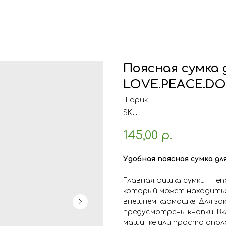
Поясная сумка 
LOVE.PEACE.D
Шарик
SKU:
145,00
р.
Удобная поясная сумка д
Главная фишка сумки – не
который может находиться
внешнем кармашке. Для за
предусмотрены кнопки. В
машинке или просто опол