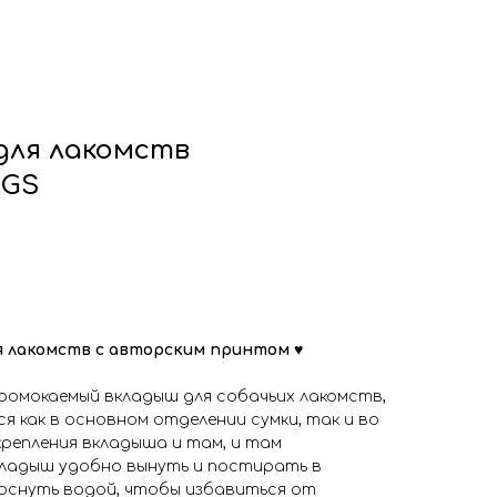
для лакомств
OGS
ля лакомств с авторским принтом
♥
промокаемый вкладыш для собачьих лакомств,
 как в основном отделении сумки, так и во
крепления вкладыша и там, и там
кладыш удобно вынуть и постирать в
оснуть водой, чтобы избавиться от