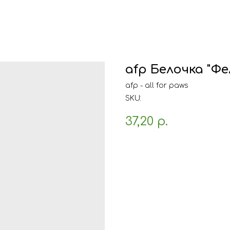
afp Белочка "Фе
afp - all for paws
SKU:
37,20
р.