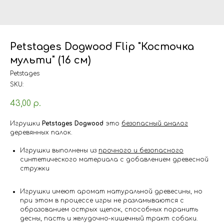
Petstages Dogwood Flip "Косточка
мульти" (16 см)
Petstages
SKU:
43,00
р.
Игрушки
Petstages Dogwood
это
безопасный аналог
деревянных палок.
Игрушки выполнены из
прочного и безопасного
синтетического материала с добавлением древесной
стружки
Игрушки имеют аромат натуральной древесины, но
при этом в процессе игры не разламываются с
образованием острых щепок, способных поранить
десны, пасть и желудочно-кишечный тракт собаки.